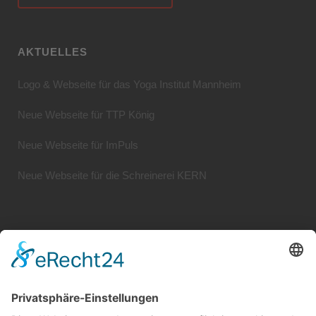
AKTUELLES
Logo & Webseite für das Yoga Institut Mannheim
Neue Webseite für TTP König
Neue Webseite für ImPuls
Neue Webseite für die Schreinerei KERN
Systemhaus JOAM | Jochen Amend
Hochstr. 39 | 74743 Seckach | Germany
Tel.: +49 (0) 62 81 / 554 01 95