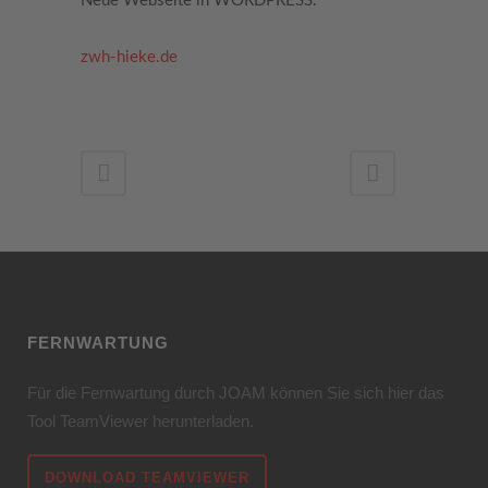
Neue Webseite in WORDPRESS.
zwh-hieke.de
FERNWARTUNG
Für die Fernwartung durch JOAM können Sie sich hier das
Tool TeamViewer herunterladen.
DOWNLOAD TEAMVIEWER