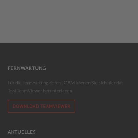
FERNWARTUNG
Für die Fernwartung durch JOAM können Sie sich hier das
Tool TeamViewer herunterladen.
DOWNLOAD TEAMVIEWER
AKTUELLES