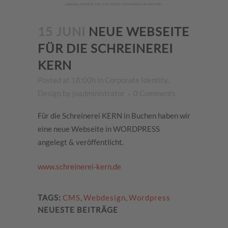
15 JUNI
NEUE WEBSEITE
FÜR DIE SCHREINEREI
KERN
Posted at 18:00h
in
Corporate Identity
,
Design
by
joadministrator
0 Comments
Für die Schreinerei KERN in Buchen haben wir
eine neue Webseite in WORDPRESS
angelegt & veröffentlicht.
www.schreinerei-kern.de
TAGS:
CMS
,
Webdesign
,
Wordpress
NEUESTE BEITRÄGE