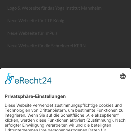
Logo & Webseite für das Yoga Institut Mannheim
Neue Webseite für TTP König
Neue Webseite für ImPuls
Neue Webseite für die Schreinerei KERN
Systemhaus JOAM | Jochen Amend
Hochstr. 39 | 74743 Seckach | Germany
Tel.: +49 (0) 62 81 / 554 01 95
Mobil: +49 (0) 1 74 / 9 36 38 56
Web:
www.systemhaus-joam.de
E-Mail:
info@systemhaus-joam.de