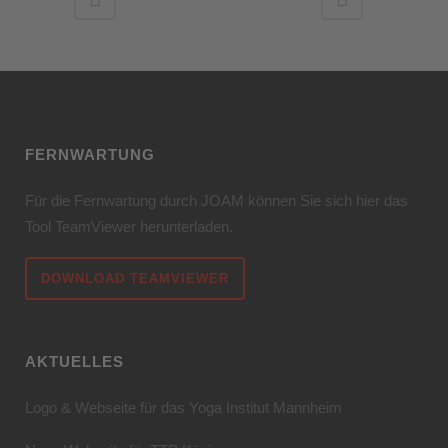
FERNWARTUNG
Für die Fernwartung durch JOAM können Sie sich hier das
Tool TeamViewer herunterladen.
DOWNLOAD TEAMVIEWER
AKTUELLES
Logo & Webseite für das Yoga Institut Mannheim