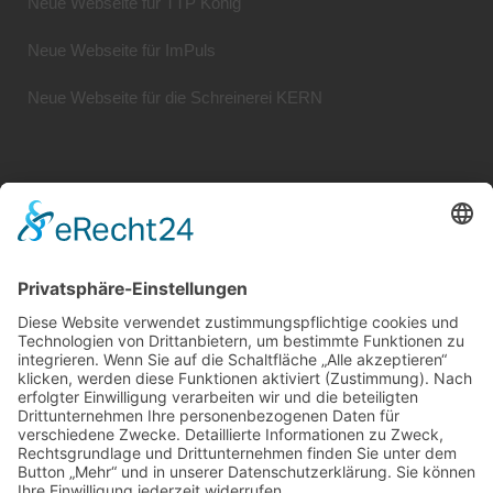
Neue Webseite für TTP König
Neue Webseite für ImPuls
Neue Webseite für die Schreinerei KERN
Systemhaus JOAM | Jochen Amend
Hochstr. 39 | 74743 Seckach | Germany
Tel.: +49 (0) 62 81 / 554 01 95
Mobil: +49 (0) 1 74 / 9 36 38 56
Web:
www.systemhaus-joam.de
E-Mail:
info@systemhaus-joam.de