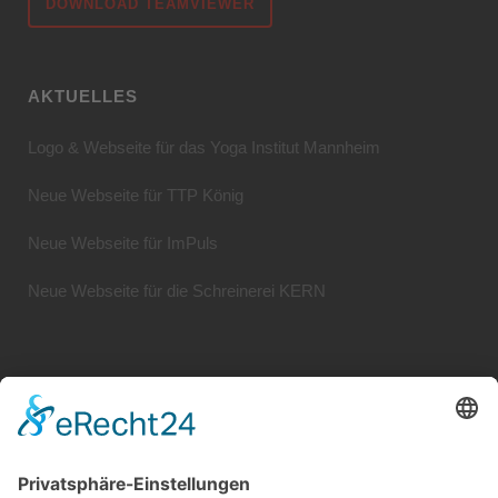
DOWNLOAD TEAMVIEWER
AKTUELLES
Logo & Webseite für das Yoga Institut Mannheim
Neue Webseite für TTP König
Neue Webseite für ImPuls
Neue Webseite für die Schreinerei KERN
Systemhaus JOAM | Jochen Amend
Hochstr. 39 | 74743 Seckach | Germany