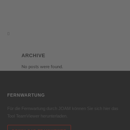
ARCHIVE
No posts were found.
FERNWARTUNG
Für die Fernwartung durch JOAM können Sie sich hier das
Tool TeamViewer herunterladen.